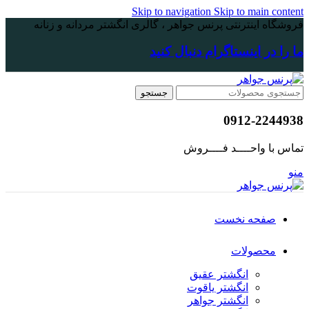
Skip to navigation
Skip to main content
فروشگاه اینترنتی پرنس جواهر ، گالری انگشتر مردانه و زنانه
ما را در اینستاگرام دنبال کنید
جستجو
0912-2244938
تماس با واحــــد فــــروش
منو
صفحه نخست
محصولات
انگشتر عقیق
انگشتر یاقوت
انگشتر جواهر