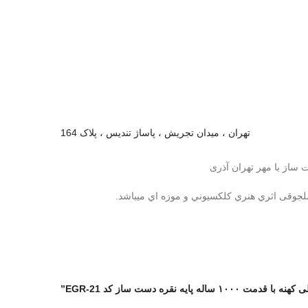
تهران ، میدان تجریش ، پاساژ تندیس ، پلاک 164
سلجوقی اثري هنري كلكسيوني و موزه اي ميباشد.
ره دست ساز کد EGR-21”