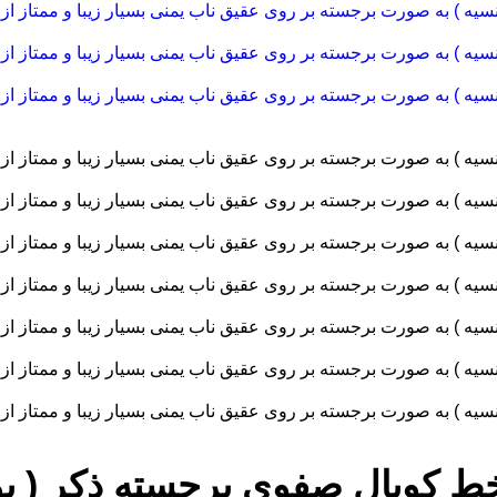
 کوپال صفوی برجسته ذکر ( یو