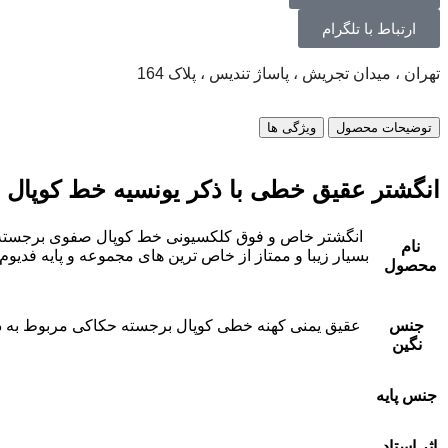
ارتباط با تلگرام
تهران ، میدان تجریش ، پاساژ تندیس ، پلاک 164
توضیحات محصول
ویژگی ها
انگشتر عقیق خطی با ذکر یونسیه خط کوپال
انگشتر خاص و فوق کلکسیونی خط کوپال صفوی برجسته ذ
نام
بسیار زیبا و ممتاز از خاص ترین های مجموعه و پایه فد
محصول
جنس
عقیق یمنی کهنه خطی کوپال برجسته حکاکی مربوط به دوره
نگین
جنس پایه
اثر استاد