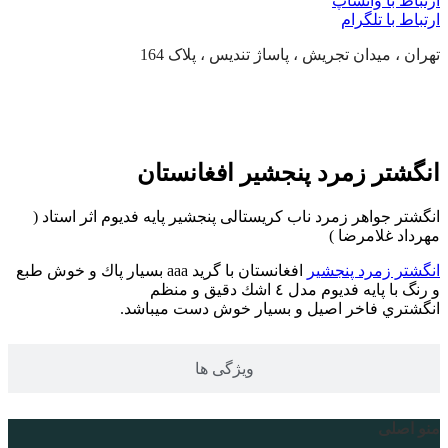
ارتباط با واتساپ
ارتباط با تلگرام
تهران ، میدان تجریش ، پاساژ تندیس ، پلاک 164
توضیحات محصول
انگشتر زمرد پنجشیر افغانستان
انگشتر جواهر زمرد ناب کریستالی پنجشیر پایه فدیوم اثر استاد (
مهرداد غلامرضا )
انگشتر زمرد پنجشیر
افغانستان با گريد aaa بسيار پاك و خوش طبع
و رنگ با پايه فديوم مدل ٤ اشك دقيق و منظم
انگشتري فاخر اصيل و بسيار خوش دست ميباشد.
ویژگی ها
منو اصلی