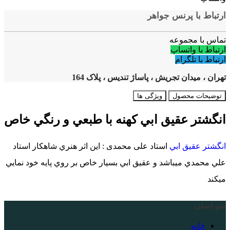
ارتباط با پرنس جواهر
تماس با مجموعه
ارتباط با واتساپ
ارتباط با تلگرام
تهران ، میدان تجریش ، پاساژ تندیس ، پلاک 164
توضیحات محصول
ویژگی ها
انگشتر عقيق ابي كهنه با طبعي و رنگي خاص
انگشتر عقيق ابي
استاد علی محمدی : اين اثر هنري شاهكار استاد
علي محمدي ميباشد و عقيق ابي بسيار خاص بر روي پايه خود نمايي
ميكند
منو اصلی
خانه