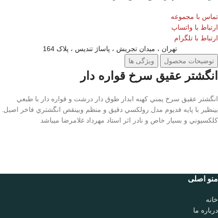
تماس با مجموعه
ارتباط با واتساپ
ارتباط با تلگرام
تهران ، میدان تجریش ، پاساژ تندیس ، پلاک 164
توضیحات محصول
ویژگی ها
انگشتر عقيق سرخ قواره دار
انگشتر عقيق سرخ يمني كهنه ابدار طوق دار درشت و قواره دار با طبعي
بينظير با پايه فديوم مدل رولكسي دقيق و منظم وبينقص انگشتري فاخر اصيل.
كلكسيوني و بسيار خاص و نادر اثر استاد مهرداد غلامرضا ميباشد
منو اصلی
خانه
درباره ما