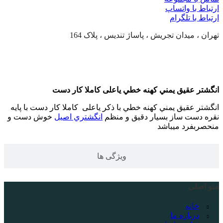
ارتباط با واتساپ
ارتباط با تلگرام
تهران ، میدان تجریش ، پاساژ تندیس ، پلاک 164
توضیحات محصول
انگشتر عقيق يمني كهنه خطي یاعلی كاملا كار دست
انگشتر عقيق يمني كهنه خطي با ذکر یاعلی كاملا كار دست با پايه
نقره دست ساز بسيار دقيق و منظم
انگشتري اصيل
خوش دست و
منحصربفرد ميباشد
ویژگی ها
منو اصلی
خانه
درباره ما