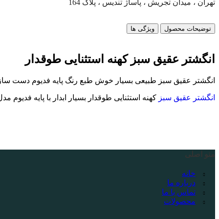
تهران ، میدان تجریش ، پاساژ تندیس ، پلاک 164
توضیحات محصول
ویژگی ها
انگشتر عقیق سبز کهنه استثنایی طوقدار
انگشتر عقیق سبز طبیعی بسیار خوش طبع رنگ پایه فدیوم دست ساز ب
انگشتر عقیق سبز
کهنه استثنایی طوقدار بسيار ابدار با پايه فديوم مدل ٤ اشك دقيق و منظم انگشتري فاخر اصيل كلكسيوني و بسيار خوش دست ميبا
منو اصلی
خانه
درباره ما
تماس با ما
محصولات