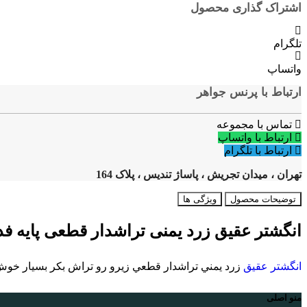
اشتراک گذاری محصول
تلگرام
واتساپ
ارتباط با پرنس جواهر
تماس با مجموعه
ارتباط با واتساپ
ارتباط با تلگرام
تهران ، میدان تجریش ، پاساژ تندیس ، پلاک 164
توضیحات محصول
ویژگی ها
انگشتر عقیق زرد یمنی تراشدار قطعی پایه فدیوم دست ساز مدل ۸
انگشتر عقيق
زرد يمني تراشدار قطعي زيرو رو تراش بكر بسيار خوش اب و رنگ و طبعي بي نظير با پايه فديوم م
منو اصلی