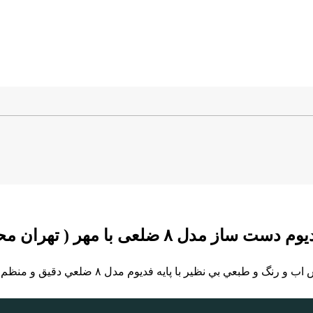
 ضلعی با مهر ( تهران محک )
دل ٨ ضلعي دقيق و منظم انگشتري فاخر اصيل كلكسيوني و بسيار خاص و نادر ميباشد.