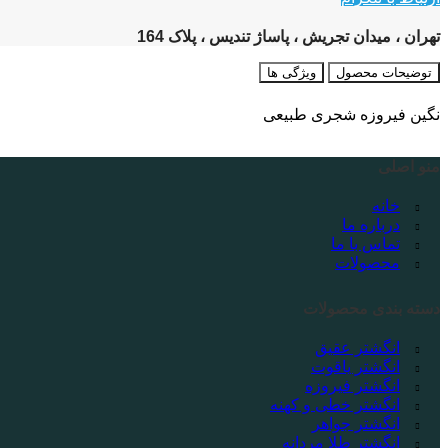
تهران ، میدان تجریش ، پاساژ تندیس ، پلاک 164
توضیحات محصول
ویژگی ها
نگین فیروزه شجری طبیعی
منو اصلی
خانه
درباره ما
تماس با ما
محصولات
دسته بندی محصولات
انگشتر عقیق
انگشتر یاقوت
انگشتر فیروزه
انگشتر خطی و کهنه
انگشتر جواهر
انگشتر طلا مردانه