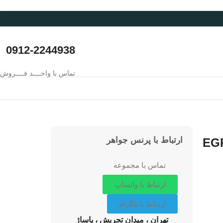
0912-2244938
تماس با واحــــد فــــروش
ارتباط با پرنس جواهر
کوب شده 22 عیار خطی کد EGR-
تماس با مجموعه
ارتباط با واتساپ
ارتباط با تلگرام
تهران ، میدان تجریش ، پاساژ