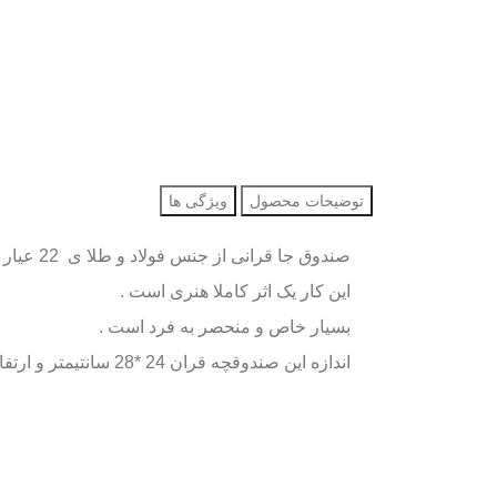
توضیحات محصول
ویژگی ها
صندوق جا قرانی از جنس فولاد و طلا ی 22 عیار و تماما اره کاری آیه های قرانی تماما کار دست و استادانه اره کاری شده و با طلای 22 عیار طلاکوب شده است .
این کار یک اثر کاملا هنری است .
بسیار خاص و منحصر به فرد است .
اندازه این صندوقچه قران 24 *28 سانتیمتر و ارتفاع 16 سانتیمتر می باشد .