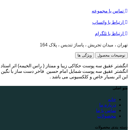
تماس با مجموعه
ارتباط با واتساپ
ارتباط با تلگرام
تهران ، میدان تجریش ، پاساژ تندیس ، پلاک 164
توضیحات محصول
ویژگی ها
انگشتر عقیق سه پوست حکاکی زیبا و‌ ممتاز ( راس الخیمه) اثر استا
انگشتر عقیق سه پوست شمایل امام حسین فاخر دست ساز با نگین 
این اثر بسیار خاص و کلکسیونی می باشد .
منو اصلی
خانه
درباره ما
تماس با ما
محصولات
دسته بندی محصولات