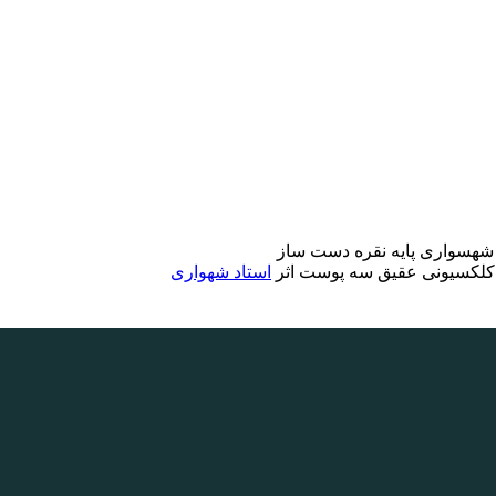
د شهسواری پایه نقره دست ساز
کلکسیونی عقیق سه پوست اثر
استاد شهواری