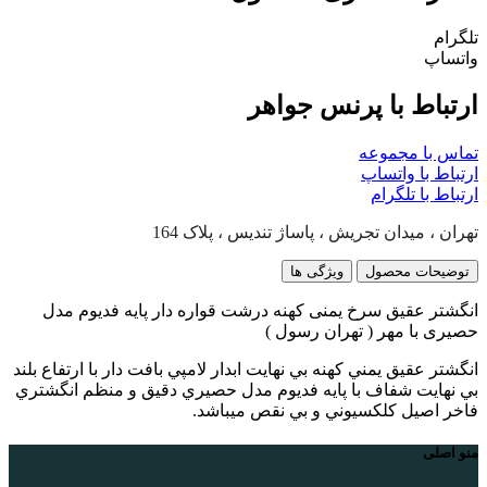
تلگرام
واتساپ
ارتباط با پرنس جواهر
تماس با مجموعه
ارتباط با واتساپ
ارتباط با تلگرام
تهران ، میدان تجریش ، پاساژ تندیس ، پلاک 164
توضیحات محصول
ویژگی ها
انگشتر عقیق سرخ یمنی کهنه درشت قواره دار پایه فدیوم مدل
حصیری با مهر ( تهران رسول )
انگشتر عقيق يمني كهنه بي نهايت ابدار لامپي بافت دار با ارتفاع بلند
بي نهايت شفاف با پايه فديوم مدل حصيري دقيق و منظم انگشتري
فاخر اصيل كلكسيوني و بي نقص ميباشد.
منو اصلی