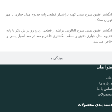
توضیحات محصول
انگشتر عقیق سرخ یمنی کهنه تراشدار قطعی پایه فدیوم مدل خیاری با مهر
تهران محک
انگشتر عقيق يمني سرخ البالويي تراشدار قطعي زيرو رو تراش بكر با پايه
فديوم مدل خياري دقيق و منظم انگشتري فاخر و صد در صد اصيل يمني و
خاص میباشد.
ویژگی ها
منو اصلی
خانه
درباره ما
تماس با ما
محصولات
دسته بندی محصولات