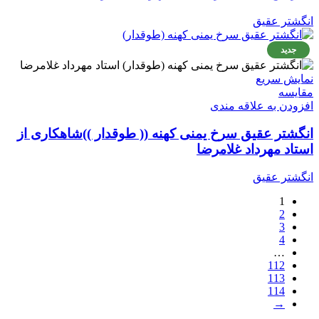
انگشتر عقیق
جدید
نمایش سریع
مقايسه
افزودن به علاقه مندی
انگشتر عقیق سرخ یمنی کهنه (( طوقدار ))شاهکاری از
استاد مهرداد غلامرضا
انگشتر عقیق
1
2
3
4
…
112
113
114
→